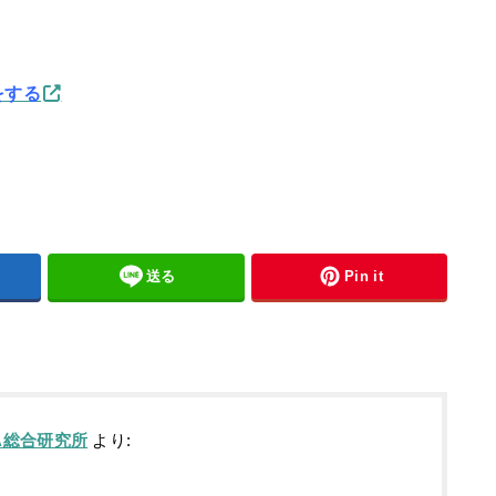
をする
送る
Pin it
IA総合研究所
より: