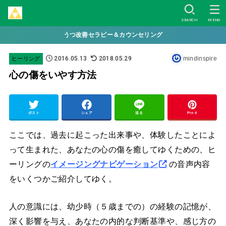
SEARCH
MENU
うつ改善セラピー＆カウンセリング
2016.05.13
2018.05.29
mindinspire
ヒーリング
心の傷をいやす方法
ポスト
シェア
送る
Pin it
ここでは、過去に起こった出来事や、体験したことによ
って生まれた、あなたの心の傷を癒してゆくための、ヒ
ーリングの
イメージングナビゲーション
の音声内容
をいくつかご紹介してゆく。
人の意識には、幼少時（５歳までの）の経験の記憶が、
深く影響を与え、あなたの内的な判断基準や、感じ方の