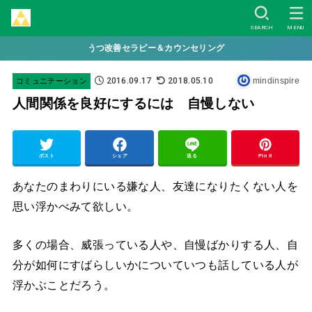
SEARCH
MENU
うつ改善セラピー＆カウンセリング
2016.09.17
2018.05.10
mindinspire
コミュニテーション
人間関係を良好にするには 自慢しない
ポスト
シェア
送る
Pin it
あなたのまわりにいる嫌な人、友達になりたくない人を
思い浮かべみて欲しい。
多くの場合、威張っている人や、自慢ばかりする人、自
分が如何にすばらしいかについていつも話している人が
浮かぶことだろう。