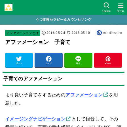
SEARCH
MENU
うつ改善セラピー＆カウンセリング
2016.05.24
2018.05.10
mindinspire
アファメーションとは
アファメーション 子育て
ポスト
シェア
送る
Pin it
子育てのアファメーション
より良い子育てをするための
アファメーション
を用
意した。
イメージングナビゲーション
として録音して、その
音声に続いて、言葉で示す状態をイメージしながら、復