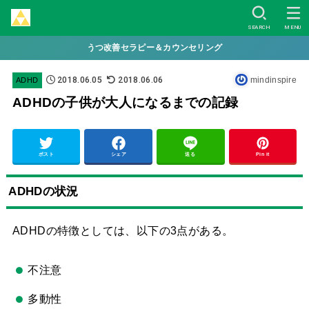
SEARCH
MENU
うつ改善セラピー＆カウンセリング
2018.06.05
2018.06.06
mindinspire
ADHD
ADHDの子供が大人になるまでの記録
ポスト
シェア
送る
Pin it
ADHDの状況
ADHDの特徴としては、以下の3点がある。
不注意
多動性